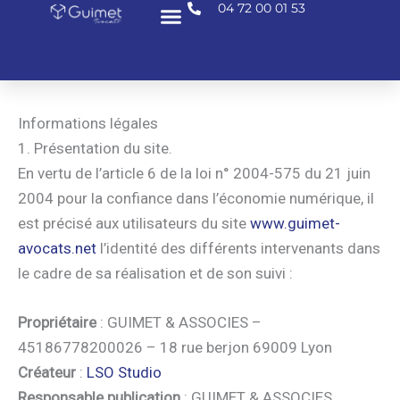
04 72 00 01 53
Aller
au
contenu
Informations légales
1. Présentation du site.
En vertu de l’article 6 de la loi n° 2004-575 du 21 juin
2004 pour la confiance dans l’économie numérique, il
est précisé aux utilisateurs du site
www.guimet-
avocats.net
l’identité des différents intervenants dans
le cadre de sa réalisation et de son suivi :
Propriétaire
: GUIMET & ASSOCIES –
45186778200026 – 18 rue berjon 69009 Lyon
Créateur
:
LSO Studio
Responsable publication
: GUIMET & ASSOCIES